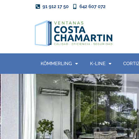
91 912 17 50
642 607 072
KÖMMERLING
K-LINE
CORTI