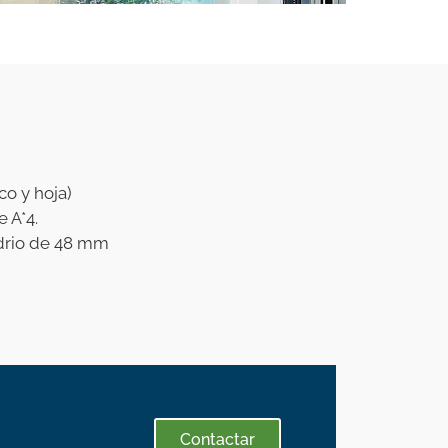
o y hoja)
e A*4.
idrio de 48 mm
Contactar