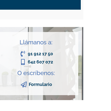
Llámanos a:
91 912 17 50
642 607 072
O escríbenos:
Formulario