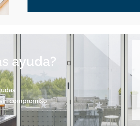
as ayuda?
dudas
sin compromiso