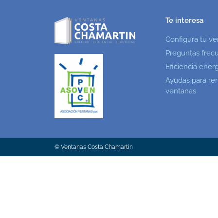
Te interesa
Configura tu v
Preguntas frec
Eficiencia ener
Ayudas para re
ventanas
© Ventanas Costa Chamartin