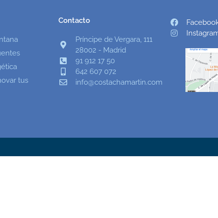
Contacto
Faceboo
Instagra
entana
Príncipe de Vergara, 111
28002 - Madrid
uentes
91 912 17 50
gética
642 607 072
novar tus
info@costachamartin.com