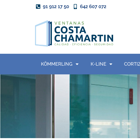
91 912 17 50
642 607 072
KÖMMERLING
K-LINE
CORTI