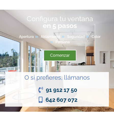
Configura tu ventana
en 5 pasos
Apertura
Aislamiento
Seguridad
Color
Persiana
Comenzar
O si prefieres, llámanos
91 912 17 50
642 607 072