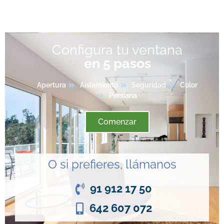
Configura tu ventana
en 5 pasos
Apertura
Aislamiento
Seguridad
Color
Persiana
Comenzar
O si prefieres, llámanos
91 912 17 50
642 607 072