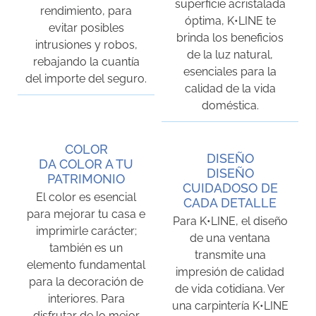
superficie acristalada
rendimiento, para
óptima, K•LINE te
evitar posibles
brinda los beneficios
intrusiones y robos,
de la luz natural,
rebajando la cuantía
esenciales para la
del importe del seguro.
calidad de la vida
doméstica.
COLOR
DISEÑO
DA COLOR A TU
DISEÑO
PATRIMONIO
CUIDADOSO DE
El color es esencial
CADA DETALLE
para mejorar tu casa e
Para K•LINE, el diseño
imprimirle carácter;
de una ventana
también es un
transmite una
elemento fundamental
impresión de calidad
para la decoración de
de vida cotidiana. Ver
interiores. Para
una carpintería K•LINE
disfrutar de lo mejor